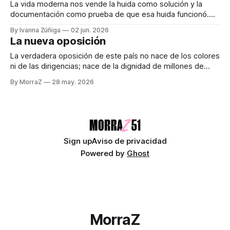
ridiculizada y convertida en espectáculo público, esa es
La vida moderna nos vende la huida como solución y la
documentación como prueba de que esa huida funcionó.
Audiocolumna0:00/371.9761× La vida actual tiene algo
By Ivanna Zúñiga
02 jun. 2026
profundamente bourdainiano, pero en una versión
La nueva oposición
deformada, como si alguien hubiera tomado su filosofía y la
hubiera pasado por un filtro de
La verdadera oposición de este país no nace de los colores
ni de las dirigencias; nace de la dignidad de millones de
mexicanas y mexicanos cansados de conformarse. Por Alí
By MorraZ
28 may. 2026
Lemus y Monserrat Martínez Audiocolumna0:00/200.6881×
Hace unos días, la presidenta de México nos despojó de
cualquier identidad.
Sign up
Aviso de privacidad
Powered by
Ghost
MorraZ