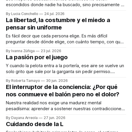
escondidos donde nadie ha buscado, sino precisamente en
aquellos lugares que consideramos indignos de ser
By Lucia Conchello
24 jul. 2026
explorados. Audiocolumna0:00/251.761× Lo femenino
La libertad, la costumbre y el miedo a
como punto ciego en la ciencia La ciencia promete una
pensar sin uniforme
visión objetiva de la realidad. Creemos que avanza guiada
únicamente por la
Es fácil decir que cada persona elige. Es más difícil
preguntar desde dónde elige, con cuánto tiempo, con qué
dinero, bajo qué miedo y entre cuáles posibilidades.
By Ivanna Zúñiga
23 jul. 2026
Audiocolumna0:00/580.5121× "Free as a Bird" - The
La pasión por el juego
Beatles Decimos que somos seres libres, soberanos y
autónomos. Suena bien. También
Y cuando la pelota entra a la portería, ese aire se vuelve un
solo grito que sale por la garganta sin pedir permiso.
Audiocolumna0:00/167.6881× Algo que no todos entienden
By Roberta Tamayo
30 jun. 2026
con la profundidad que se podría. Por más simple que sea
El interruptor de la conciencia: ¿Por qué
un juego —patear un balón—, millones de
nos conmueve el balón pero no el dolor?
Nuestra realidad nos exige una madurez mental
pesadísima: aprender a sostener nuestras contradicciones.
Audiocolumna0:00/258.2386671× Hay días en México que
By Dayana Arreola
27 jun. 2026
se sienten como un cortocircuito emocional, y para quienes
Cuidando desde la L
no nos gusta el fútbol, el cortocircuito viene con una dosis