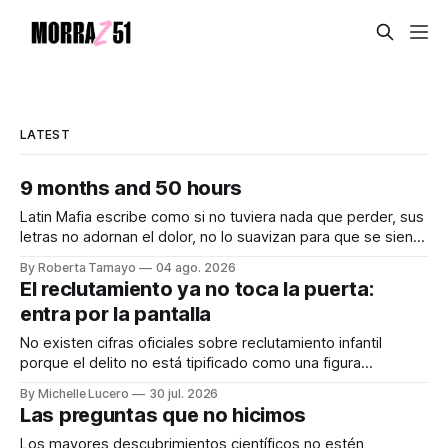
LATEST
9 months and 50 hours
Latin Mafia escribe como si no tuviera nada que perder, sus
letras no adornan el dolor, no lo suavizan para que se sienta
bonito, nos lo dicen crudo, confesando.
By Roberta Tamayo
04 ago. 2026
Audiocolumna0:00/231.241× Hay proyectos que se
El reclutamiento ya no toca la puerta:
anuncian con meses de anticipación, con teasers
entra por la pantalla
calculados, con campañas para crear expectativas
No existen cifras oficiales sobre reclutamiento infantil
porque el delito no está tipificado como una figura
autónoma. Audiocolumna0:00/213.361× Empieza con un
By Michelle Lucero
30 jul. 2026
"hola". Así de simple, así de peligroso. Las recientes
Las preguntas que no hicimos
desapariciones de adolescentes en Jalisco han vuelto a
encender una alerta que desde hace años
Los mayores descubrimientos científicos no estén