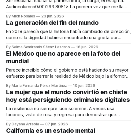
extra de alienación y hartazgo. Llegas tarde a
Ser lesbiana: habitar la primera letra, la carga, el estigma.
Audiocolumna0:00/293.8081× La primera vez que me llamé
lesbiana no fue hace tanto tiempo... ¡Lesbiana!, para
By Mich Rosales
23 jun. 2026
algunos es una mala palabra; para otras, algo innombrable;
La generación del fin del mundo
para mí, ser lesbiana era algo lejano. Nunca quise decirlo de
esa forma,
En 2018 parecía que la historia había cambiado de dirección,
como si la dignidad hubiera encontrado una grieta por
donde colarse. Audiocolumna0:00/429.5521× Mi
By Salma Semiramis Sáenz Lazcano
16 jun. 2026
generación (Millenial tardía y Generación Z) nunca tuvo una
El México que no aparece en la foto del
relación normal con el futuro. Nos dijeron que estudiáramos
mundial
para conseguir trabajo mientras el planeta
Parece increíble cómo el gobierno está haciendo su mayor
esfuerzo para barrer la realidad de México bajo la alfombra
y apoyar a los turistas en el Mundial,
By María Fernanda Pérez Martínez
10 jun. 2026
Audiocolumna0:00/636.6721× Los mexicanos siempre nos
La mujer que el mundo convirtió en chiste
hemos identificado como amantes del fútbol. Un partido, ya
hoy está persiguiendo criminales digitales
sea de la selección o del
La resiliencia no siempre luce solemne. A veces usa
tacones, viste de rosa y regresa para demostrar que
quienes la subestimaron nunca entendieron realmente
By Dayana Arreola
07 jun. 2026
quién era. Audiocolumna0:00/197.2321× Si existe una mujer
California es un estado mental
que sabe perfectamente lo que significa ser juzgada,