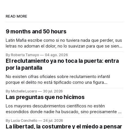
READ MORE
9 months and 50 hours
Latin Mafia escribe como si no tuviera nada que perder, sus
letras no adornan el dolor, no lo suavizan para que se sienta
bonito, nos lo dicen crudo, confesando.
By Roberta Tamayo
04 ago. 2026
Audiocolumna0:00/231.241× Hay proyectos que se
El reclutamiento ya no toca la puerta: entra
anuncian con meses de anticipación, con teasers
por la pantalla
calculados, con campañas para crear expectativas
No existen cifras oficiales sobre reclutamiento infantil
porque el delito no está tipificado como una figura
autónoma. Audiocolumna0:00/213.361× Empieza con un
By Michelle Lucero
30 jul. 2026
"hola". Así de simple, así de peligroso. Las recientes
Las preguntas que no hicimos
desapariciones de adolescentes en Jalisco han vuelto a
encender una alerta que desde hace años
Los mayores descubrimientos científicos no estén
escondidos donde nadie ha buscado, sino precisamente en
aquellos lugares que consideramos indignos de ser
By Lucia Conchello
24 jul. 2026
explorados. Audiocolumna0:00/251.761× Lo femenino
La libertad, la costumbre y el miedo a pensar