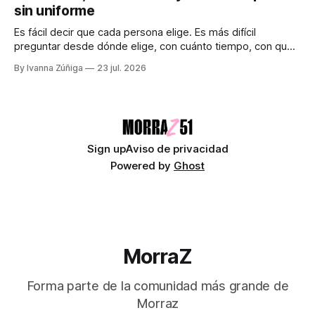
como punto ciego en la ciencia La ciencia promete una
sin uniforme
visión objetiva de la realidad. Creemos que avanza guiada
únicamente por la
Es fácil decir que cada persona elige. Es más difícil
preguntar desde dónde elige, con cuánto tiempo, con qué
dinero, bajo qué miedo y entre cuáles posibilidades.
By Ivanna Zúñiga
23 jul. 2026
Audiocolumna0:00/580.5121× "Free as a Bird" - The
Beatles Decimos que somos seres libres, soberanos y
autónomos. Suena bien. También
Sign up
Aviso de privacidad
Powered by
Ghost
MorraZ
Forma parte de la comunidad más grande de
Morraz