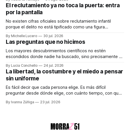
Audiocolumna0:00/231.241× Hay proyectos que se
El reclutamiento ya no toca la puerta: entra
anuncian con meses de anticipación, con teasers
por la pantalla
calculados, con campañas para crear expectativas
No existen cifras oficiales sobre reclutamiento infantil
porque el delito no está tipificado como una figura
autónoma. Audiocolumna0:00/213.361× Empieza con un
By Michelle Lucero
30 jul. 2026
"hola". Así de simple, así de peligroso. Las recientes
Las preguntas que no hicimos
desapariciones de adolescentes en Jalisco han vuelto a
encender una alerta que desde hace años
Los mayores descubrimientos científicos no estén
escondidos donde nadie ha buscado, sino precisamente en
aquellos lugares que consideramos indignos de ser
By Lucia Conchello
24 jul. 2026
explorados. Audiocolumna0:00/251.761× Lo femenino
La libertad, la costumbre y el miedo a pensar
como punto ciego en la ciencia La ciencia promete una
sin uniforme
visión objetiva de la realidad. Creemos que avanza guiada
únicamente por la
Es fácil decir que cada persona elige. Es más difícil
preguntar desde dónde elige, con cuánto tiempo, con qué
dinero, bajo qué miedo y entre cuáles posibilidades.
By Ivanna Zúñiga
23 jul. 2026
Audiocolumna0:00/580.5121× "Free as a Bird" - The
Beatles Decimos que somos seres libres, soberanos y
autónomos. Suena bien. También