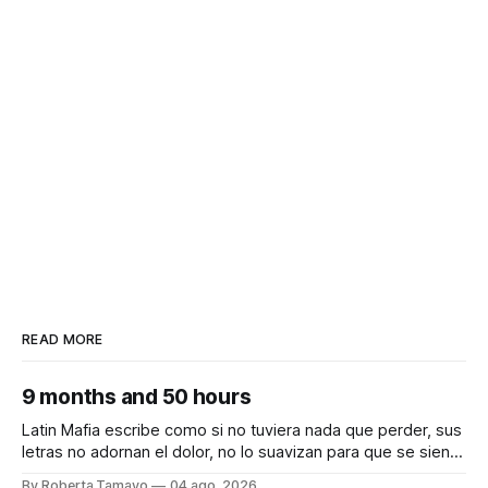
READ MORE
9 months and 50 hours
Latin Mafia escribe como si no tuviera nada que perder, sus
letras no adornan el dolor, no lo suavizan para que se sienta
bonito, nos lo dicen crudo, confesando.
By Roberta Tamayo
04 ago. 2026