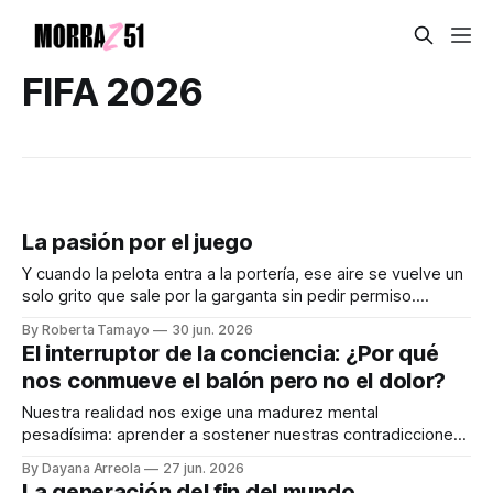
FIFA 2026
La pasión por el juego
Y cuando la pelota entra a la portería, ese aire se vuelve un
solo grito que sale por la garganta sin pedir permiso.
Audiocolumna0:00/167.6881× Algo que no todos entienden
By Roberta Tamayo
30 jun. 2026
con la profundidad que se podría. Por más simple que sea
El interruptor de la conciencia: ¿Por qué
un juego —patear un balón—, millones de
nos conmueve el balón pero no el dolor?
Nuestra realidad nos exige una madurez mental
pesadísima: aprender a sostener nuestras contradicciones.
Audiocolumna0:00/258.2386671× Hay días en México que
By Dayana Arreola
27 jun. 2026
se sienten como un cortocircuito emocional, y para quienes
La generación del fin del mundo