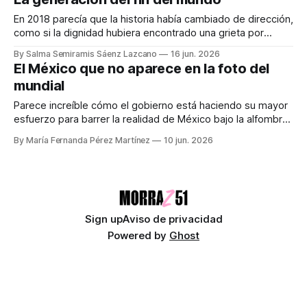
no nos gusta el fútbol, el cortocircuito viene con una dosis
extra de alienación y hartazgo. Llegas tarde a
En 2018 parecía que la historia había cambiado de dirección,
como si la dignidad hubiera encontrado una grieta por
donde colarse. Audiocolumna0:00/429.5521× Mi
By Salma Semiramis Sáenz Lazcano
16 jun. 2026
generación (Millenial tardía y Generación Z) nunca tuvo una
El México que no aparece en la foto del
relación normal con el futuro. Nos dijeron que estudiáramos
mundial
para conseguir trabajo mientras el planeta
Parece increíble cómo el gobierno está haciendo su mayor
esfuerzo para barrer la realidad de México bajo la alfombra
y apoyar a los turistas en el Mundial,
By María Fernanda Pérez Martínez
10 jun. 2026
Audiocolumna0:00/636.6721× Los mexicanos siempre nos
hemos identificado como amantes del fútbol. Un partido, ya
sea de la selección o del
Sign up
Aviso de privacidad
Powered by
Ghost