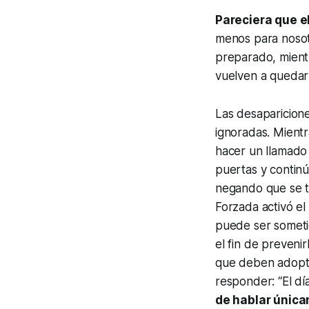
Pareciera que el
menos para nosot
preparado, mient
vuelven a queda
Las desaparicion
ignoradas. Mientra
hacer un llamado a
puertas y continú
negando que se t
Forzada activó el
puede ser someti
el fin de prevenir
que deben adoptar
responder: “El dí
de hablar única