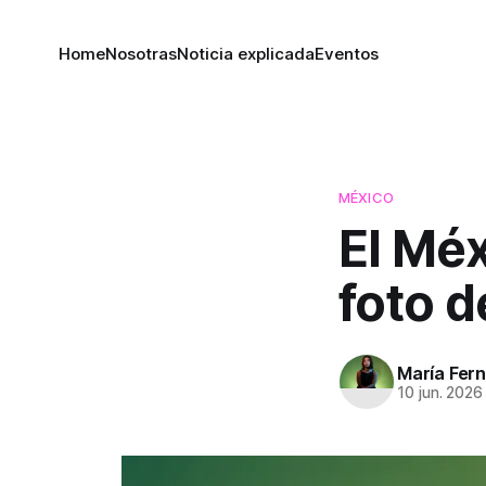
Home
Nosotras
Noticia explicada
Eventos
MÉXICO
El Méx
foto d
María Fer
10 jun. 2026