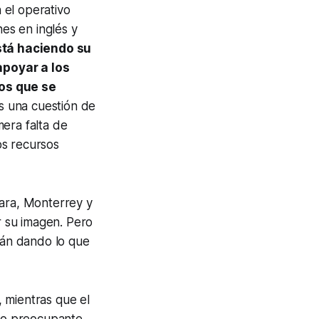
 el operativo
nes en inglés y
stá haciendo su
apoyar a los
nos que se
es una cuestión de
era falta de
los recursos
jara, Monterrey y
 su imagen. Pero
tán dando lo que
 mientras que el