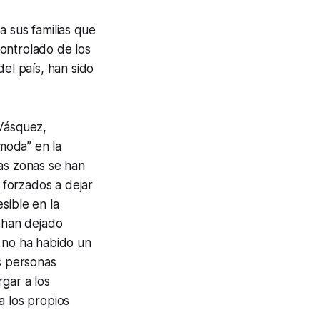
a sus familias que
ontrolado de los
del país, han sido
Vásquez,
moda” en la
sas zonas se han
o forzados a dejar
sible en la
e han dejado
, no ha habido un
as personas
gar a los
a los propios