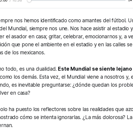
0:00
/
10:36
1×
empre nos hemos identificado como amantes del fútbol. Un
 del Mundial, siempre nos une. Nos hace asistir al estadio 
r el asador en casa; gritar, celebrar, emocionarnos y, a v
afición que pone el ambiente en el estadio y en las calles s
ias de los mexicanos.
o todo, es una dualidad.
Este Mundial se siente lejano 
 como los demás. Esta vez, el Mundial viene a nosotros y, 
mundo, es inevitable preguntarse: ¿dónde quedan los prob
lver en casa?
olo ha puesto los reflectores sobre las realidades que azot
strado cómo se intenta ignorarlas. ¿La más dolorosa? La 
ernan.