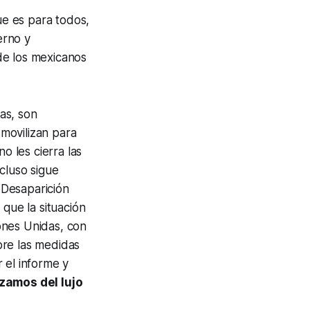
ue es para todos,
erno y
de los mexicanos
as, son
 movilizan para
o les cierra las
cluso sigue
 Desaparición
 que la situación
ones Unidas, con
obre las medidas
 el informe y
zamos del lujo