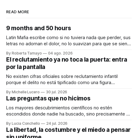
READ MORE
9 months and 50 hours
Latin Mafia escribe como si no tuviera nada que perder, sus
letras no adornan el dolor, no lo suavizan para que se sienta
bonito, nos lo dicen crudo, confesando.
By Roberta Tamayo
04 ago. 2026
Audiocolumna0:00/231.241× Hay proyectos que se
El reclutamiento ya no toca la puerta: entra
anuncian con meses de anticipación, con teasers
por la pantalla
calculados, con campañas para crear expectativas
No existen cifras oficiales sobre reclutamiento infantil
porque el delito no está tipificado como una figura
autónoma. Audiocolumna0:00/213.361× Empieza con un
By Michelle Lucero
30 jul. 2026
"hola". Así de simple, así de peligroso. Las recientes
Las preguntas que no hicimos
desapariciones de adolescentes en Jalisco han vuelto a
encender una alerta que desde hace años
Los mayores descubrimientos científicos no estén
escondidos donde nadie ha buscado, sino precisamente en
aquellos lugares que consideramos indignos de ser
By Lucia Conchello
24 jul. 2026
explorados. Audiocolumna0:00/251.761× Lo femenino
La libertad, la costumbre y el miedo a pensar
como punto ciego en la ciencia La ciencia promete una
sin uniforme