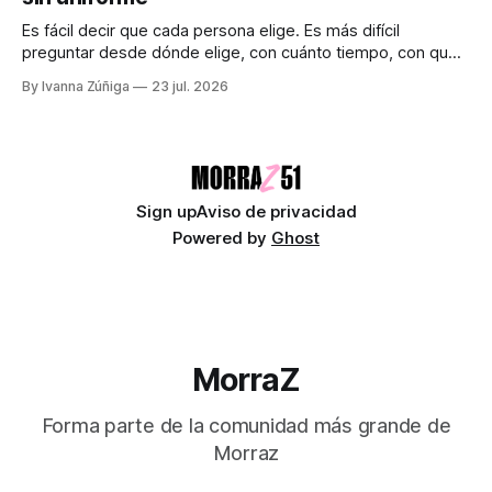
visión objetiva de la realidad. Creemos que avanza guiada
únicamente por la
Es fácil decir que cada persona elige. Es más difícil
preguntar desde dónde elige, con cuánto tiempo, con qué
dinero, bajo qué miedo y entre cuáles posibilidades.
By Ivanna Zúñiga
23 jul. 2026
Audiocolumna0:00/580.5121× "Free as a Bird" - The
Beatles Decimos que somos seres libres, soberanos y
autónomos. Suena bien. También
Sign up
Aviso de privacidad
Powered by
Ghost
MorraZ
Forma parte de la comunidad más grande de
Morraz