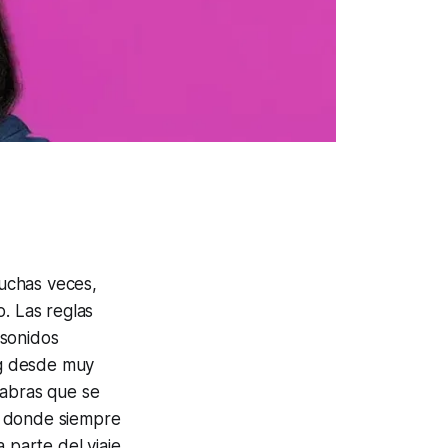
uchas veces,
. Las reglas
 sonidos
ing desde muy
labras que se
r donde siempre
 parte del viaje,