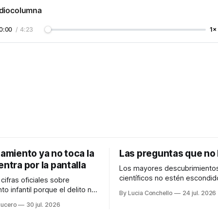
diocolumna
0:00
/
4:23
1×
tamiento ya no toca la
Las preguntas que no
entra por la pantalla
Los mayores descubrimiento
científicos no estén escondi
cifras oficiales sobre
nadie ha buscado, sino preci
to infantil porque el delito no
By Lucia Conchello
24 jul. 2026
aquellos lugares que consid
cado como una figura
Lucero
30 jul. 2026
indignos de ser explorados.
61×
Audiocolumna0:00/251.761× Lo