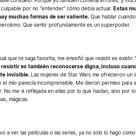
hallé consuelo. Porque yo también cometía errores, y mu
a culpable por no “entender” cómo debía actuar.
Estas m
ay muchas formas de ser valiente.
Que hablar cuando 
heroísmo. Que sentir profundamente es un superpoder.
gual que mi saga favorita, me enseñó que resistir es existir
resistir es también reconocerse digna, incluso cuan
te invisible.
Las mujeres de Star Wars me ofrecieron un 
el mío parecía incomprensible. Me dieron permiso para se
. No me vi reflejada en ellas por lo que hacían, sino por l
as, mágicas.
o a ver las películas o las series, ya no solo lo hago como