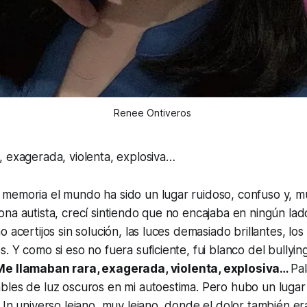
Renee Ontiveros 
, exagerada, violenta, explosiva…
memoria el mundo ha sido un lugar ruidoso, confuso y, m
na autista, crecí sintiendo que no encajaba en ningún lado
 acertijos sin solución, las luces demasiado brillantes, los
. Y como si eso no fuera suficiente, fui blanco del bully
Me llamaban rara, exagerada, violenta, explosiva…
Pa
bles de luz oscuros en mi autoestima. Pero hubo un luga
 Un universo lejano, muy lejano, donde el dolor también era