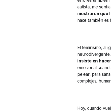
errores también 
autista, me sentí
mostraron que h
hace también es 
El feminismo, al i
neurodivergente,
insiste en hacer
emocional cuando 
pelear, para sanar
complejas, human
Hoy, cuando vuelv