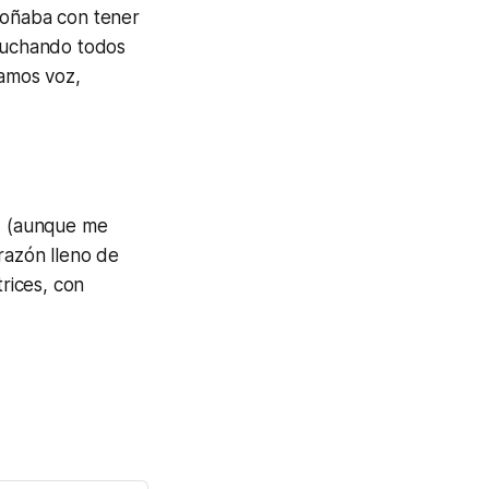
soñaba con tener
 luchando todos
gamos voz,
uz (aunque me
razón lleno de
trices, con