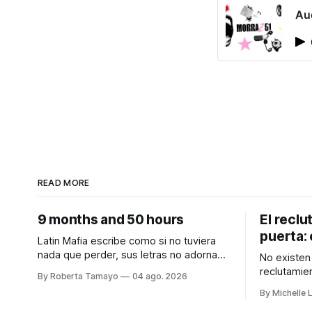
Au
READ MORE
9 months and 50 hours
El reclu
puerta: 
Latin Mafia escribe como si no tuviera
nada que perder, sus letras no adornan
No existen 
el dolor, no lo suavizan para que se
reclutamien
By Roberta Tamayo
04 ago. 2026
sienta bonito, nos lo dicen crudo,
está tipifi
By Michelle 
confesando.
autónoma. Audiocolumna0:00/213.3
Audiocolumna0:00/231.241× Hay