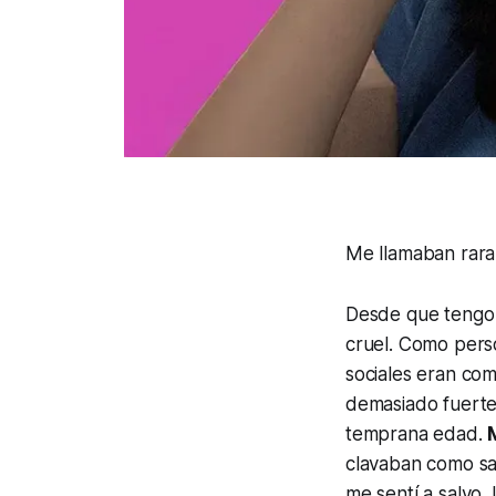
Me llamaban rara
Desde que tengo 
cruel. Como perso
sociales eran como
demasiado fuertes
temprana edad.
clavaban como sa
me sentí a salvo.