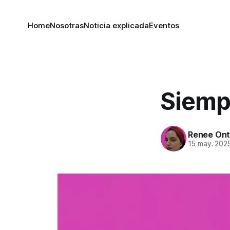
Home
Nosotras
Noticia explicada
Eventos
Siempr
Renee Ont
15 may. 202