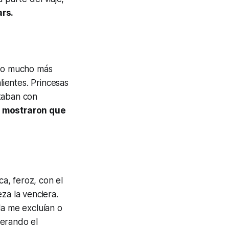
ars.
lgo mucho más
lientes. Princesas
ntaban con
e mostraron que
ca, feroz, con el
za la venciera.
la me excluían o
perando el