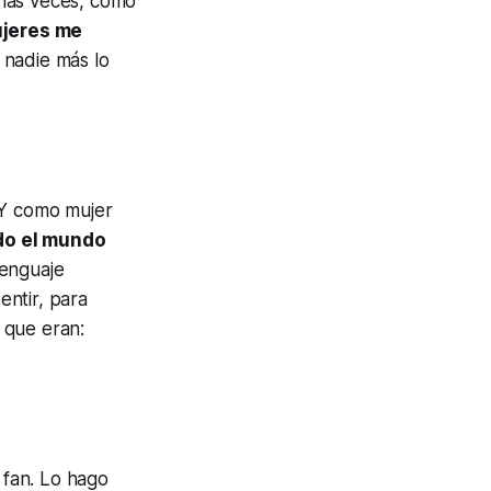
chas veces, como
ujeres me
nadie más lo
. Y como mujer
do el mundo
lenguaje
ntir, para
o que eran:
 fan. Lo hago