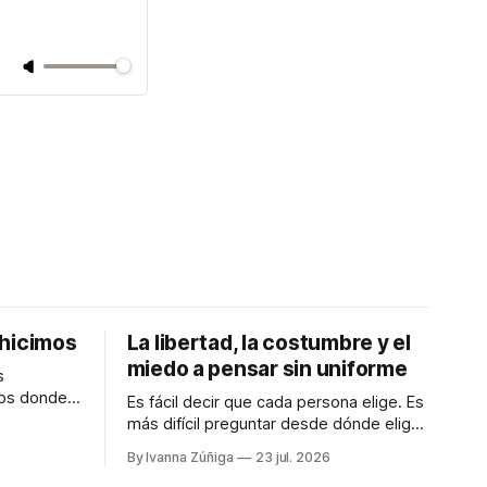
 hicimos
La libertad, la costumbre y el
miedo a pensar sin uniforme
s
dos donde
Es fácil decir que cada persona elige. Es
samente en
más difícil preguntar desde dónde elige,
eramos
con cuánto tiempo, con qué dinero, bajo
By Ivanna Zúñiga
23 jul. 2026
qué miedo y entre cuáles posibilidades.