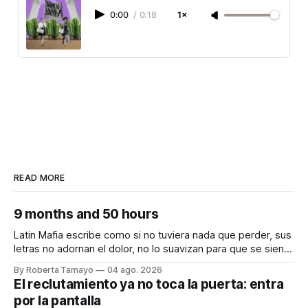
0:00
/
0:18
1×
READ MORE
9 months and 50 hours
Latin Mafia escribe como si no tuviera nada que perder, sus
letras no adornan el dolor, no lo suavizan para que se sienta
bonito, nos lo dicen crudo, confesando.
By Roberta Tamayo
04 ago. 2026
Audiocolumna0:00/231.241× Hay proyectos que se
El reclutamiento ya no toca la puerta: entra
anuncian con meses de anticipación, con teasers
por la pantalla
calculados, con campañas para crear expectativas