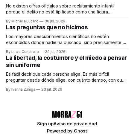
No existen cifras oficiales sobre reclutamiento infantil
porque el delito no está tipificado como una figura
autónoma. Audiocolumna0:00/213.361× Empieza con un
By Michelle Lucero
30 jul. 2026
"hola". Así de simple, así de peligroso. Las recientes
Las preguntas que no hicimos
desapariciones de adolescentes en Jalisco han vuelto a
encender una alerta que desde hace años
Los mayores descubrimientos científicos no estén
escondidos donde nadie ha buscado, sino precisamente en
aquellos lugares que consideramos indignos de ser
By Lucia Conchello
24 jul. 2026
explorados. Audiocolumna0:00/251.761× Lo femenino
La libertad, la costumbre y el miedo a pensar
como punto ciego en la ciencia La ciencia promete una
sin uniforme
visión objetiva de la realidad. Creemos que avanza guiada
únicamente por la
Es fácil decir que cada persona elige. Es más difícil
preguntar desde dónde elige, con cuánto tiempo, con qué
dinero, bajo qué miedo y entre cuáles posibilidades.
By Ivanna Zúñiga
23 jul. 2026
Audiocolumna0:00/580.5121× "Free as a Bird" - The
Beatles Decimos que somos seres libres, soberanos y
autónomos. Suena bien. También
Sign up
Aviso de privacidad
Powered by
Ghost