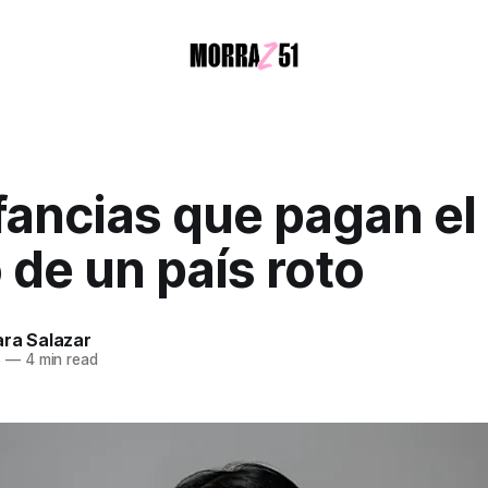
fancias que pagan el
 de un país roto
ara Salazar
5
—
4 min read