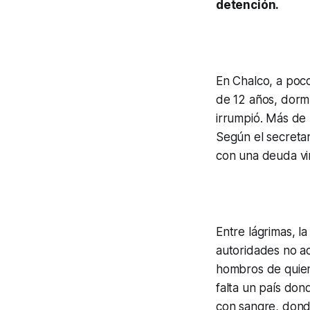
detención.
En Chalco, a poco
de 12 años, dorm
irrumpió. Más de 
Según el secretar
con una deuda vi
Entre lágrimas, l
autoridades no ac
hombros de quien
falta un país do
con sangre, dond