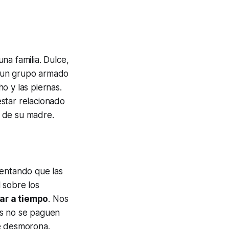
na familia. Dulce,
o un grupo armado
o y las piernas.
star relacionado
a de su madre.
mentando que las
 sobre los
gar a tiempo
. Nos
as no se paguen
se desmorona.