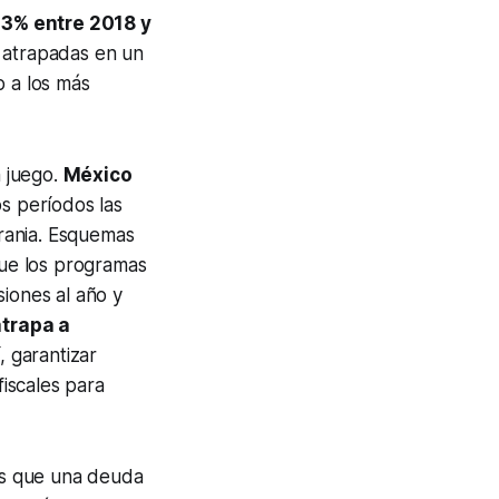
03% entre 2018 y
s, atrapadas en un
o a los más
n juego.
México
s períodos las
rania. Esquemas
ue los programas
siones al año y
trapa a
, garantizar
fiscales para
os que una deuda