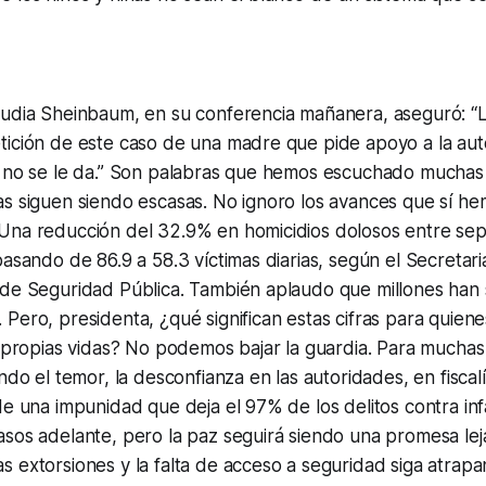
audia Sheinbaum, en su conferencia mañanera, aseguró: “
tición de este caso de una madre que pide apoyo a la aut
, no se le da.” Son palabras que hemos escuchado muchas 
s siguen siendo escasas. No ignoro los avances que sí he
Una reducción del 32.9% en homicidios dolosos entre se
pasando de 86.9 a 58.3 víctimas diarias, según el Secretari
de Seguridad Pública. También aplaudo que millones han s
Pero, presidenta, ¿qué significan estas cifras para quie
s propias vidas? No podemos bajar la guardia. Para muchas f
endo el temor, la desconfianza en las autoridades, en fiscal
e una impunidad que deja el 97% de los delitos contra infan
sos adelante, pero la paz seguirá siendo una promesa lej
 extorsiones y la falta de acceso a seguridad siga atrapa