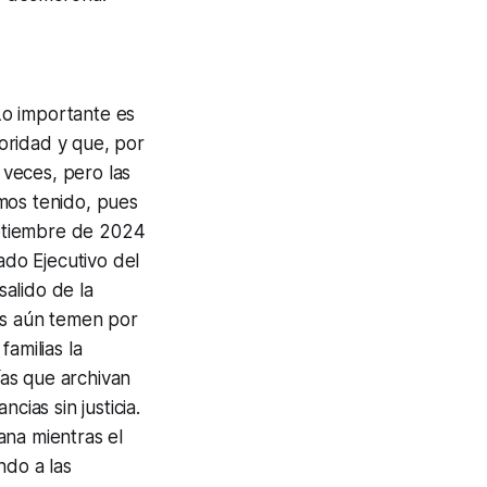
Lo importante es
oridad y que, por
veces, pero las
mos tenido, pues
ptiembre de 2024
ado Ejecutivo del
alido de la
nes aún temen por
amilias la
ías que archivan
cias sin justicia.
ana mientras el
ndo a las