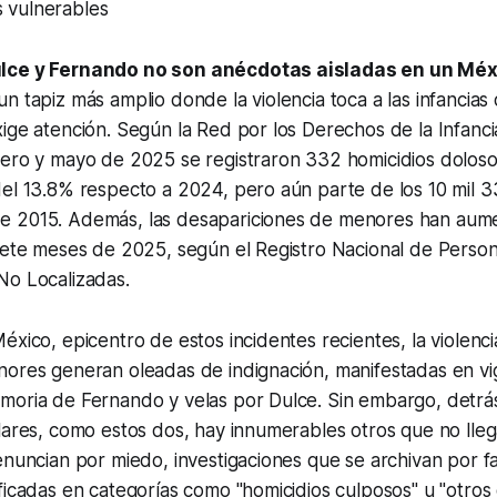
 vulnerables
lce y Fernando no son anécdotas aisladas en un Méx
n tapiz más amplio donde la violencia toca a las infancias
ige atención. Según la Red por los Derechos de la Infanc
nero y mayo de 2025 se registraron 332 homicidios dolos
del 13.8% respecto a 2024, pero aún parte de los 10 mil 
e 2015. Además, las desapariciones de menores han au
siete meses de 2025, según el Registro Nacional de Perso
No Localizadas.
xico, epicentro de estos incidentes recientes, la violencia 
ores generan oleadas de indignación, manifestadas en vigi
moria de Fernando y velas por Dulce. Sin embargo, detrás
lares, como estos dos, hay innumerables otros que no lleg
enuncian por miedo, investigaciones que se archivan por fa
ficadas en categorías como "homicidios culposos" u "otros d