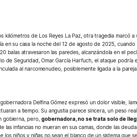
s kilómetros de Los Reyes La Paz, otra tragedia marcó a u
ía en su casa la noche del 12 de agosto de 2025, cuand
20 balas atravesaron las paredes, alcanzándola en el pech
io de Seguridad, Omar García Harfuch, el ataque podría e
nculada al narcomenudeo, posiblemente ligada a la parej
a gobernadora Delfina Gómez expresó un dolor visible, la
tuaran a tiempo. Su angustia parece sincera, un peso real
 gobierna, pero,
gobernadora, no se trata solo de lle
nde las infancias no mueran en sus camas, donde las deud
e los niños y niñas no sean el blanco de un sistema que 