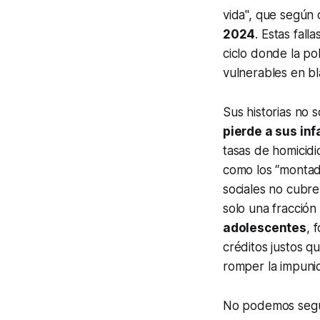
vida", que segú
2024
. Estas fall
ciclo donde la po
vulnerables en bl
Sus historias no 
pierde a sus in
tasas de homicid
como los “montad
sociales no cubre
solo una fracción
adolescentes
, 
créditos justos qu
romper la impuni
No podemos segui