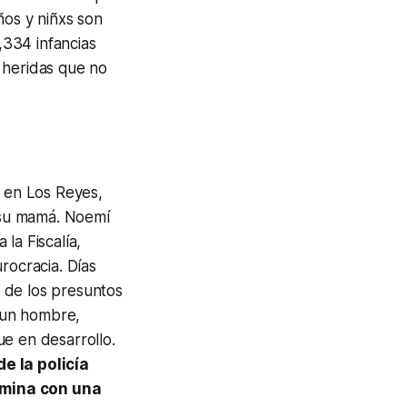
ños y niñxs son
,334 infancias
 heridas que no
a en Los Reyes,
 su mamá. Noemí
 la Fiscalía,
rocracia. Días
 de los presuntos
 un hombre,
ue en desarrollo.
 la policía
rmina con una