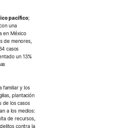
ico pacífico
;
 con una
ia en México
os de menores,
334 casos
mentado un 13%
nas
familiar y los
lias, plantación
 de los casos
an a los medios:
lta de recursos,
elitos contra la