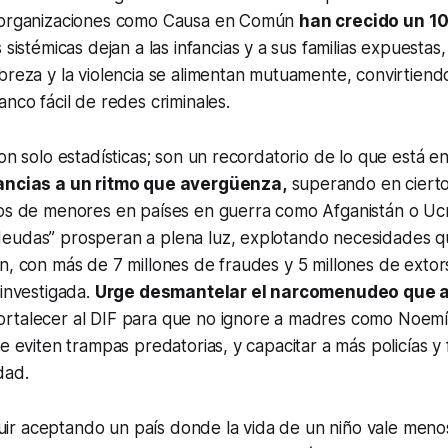
n organizaciones como Causa en Común
han crecido un 1
as sistémicas dejan a las infancias y a sus familias expuesta
breza y la violencia se alimentan mutuamente, convirtiend
anco fácil de redes criminales.
son solo estadísticas; son un recordatorio de lo que está e
fancias a un ritmo que avergüenza,
superando en cierto
ios de menores en países en guerra como Afganistán o Uc
eudas” prosperan a plena luz, explotando necesidades q
n, con más de 7 millones de fraudes y 5 millones de extor
 investigada.
Urge desmantelar el narcomenudeo que a
fortalecer al DIF para que no ignore a madres como Noemí
e eviten trampas predatorias, y capacitar a más policías y 
dad.
r aceptando un país donde la vida de un niño vale men