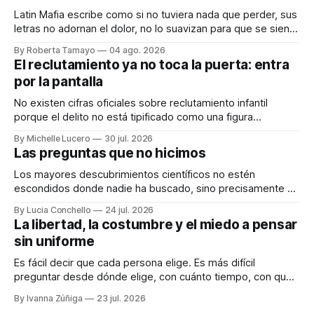
Latin Mafia escribe como si no tuviera nada que perder, sus
letras no adornan el dolor, no lo suavizan para que se sienta
bonito, nos lo dicen crudo, confesando.
By Roberta Tamayo
04 ago. 2026
Audiocolumna0:00/231.241× Hay proyectos que se
El reclutamiento ya no toca la puerta: entra
anuncian con meses de anticipación, con teasers
por la pantalla
calculados, con campañas para crear expectativas
No existen cifras oficiales sobre reclutamiento infantil
porque el delito no está tipificado como una figura
autónoma. Audiocolumna0:00/213.361× Empieza con un
By Michelle Lucero
30 jul. 2026
"hola". Así de simple, así de peligroso. Las recientes
Las preguntas que no hicimos
desapariciones de adolescentes en Jalisco han vuelto a
encender una alerta que desde hace años
Los mayores descubrimientos científicos no estén
escondidos donde nadie ha buscado, sino precisamente en
aquellos lugares que consideramos indignos de ser
By Lucia Conchello
24 jul. 2026
explorados. Audiocolumna0:00/251.761× Lo femenino
La libertad, la costumbre y el miedo a pensar
como punto ciego en la ciencia La ciencia promete una
sin uniforme
visión objetiva de la realidad. Creemos que avanza guiada
únicamente por la
Es fácil decir que cada persona elige. Es más difícil
preguntar desde dónde elige, con cuánto tiempo, con qué
dinero, bajo qué miedo y entre cuáles posibilidades.
By Ivanna Zúñiga
23 jul. 2026
Audiocolumna0:00/580.5121× "Free as a Bird" - The