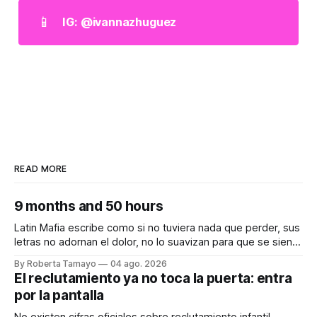
📱
IG: @ivannazhuguez
READ MORE
9 months and 50 hours
Latin Mafia escribe como si no tuviera nada que perder, sus
letras no adornan el dolor, no lo suavizan para que se sienta
bonito, nos lo dicen crudo, confesando.
By Roberta Tamayo
04 ago. 2026
Audiocolumna0:00/231.241× Hay proyectos que se
El reclutamiento ya no toca la puerta: entra
anuncian con meses de anticipación, con teasers
por la pantalla
calculados, con campañas para crear expectativas
No existen cifras oficiales sobre reclutamiento infantil