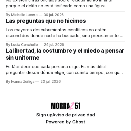
porque el delito no está tipificado como una figura
autónoma. Audiocolumna0:00/213.361× Empieza con un
By Michelle Lucero
30 jul. 2026
"hola". Así de simple, así de peligroso. Las recientes
Las preguntas que no hicimos
desapariciones de adolescentes en Jalisco han vuelto a
encender una alerta que desde hace años
Los mayores descubrimientos científicos no estén
escondidos donde nadie ha buscado, sino precisamente en
aquellos lugares que consideramos indignos de ser
By Lucia Conchello
24 jul. 2026
explorados. Audiocolumna0:00/251.761× Lo femenino
La libertad, la costumbre y el miedo a pensar
como punto ciego en la ciencia La ciencia promete una
sin uniforme
visión objetiva de la realidad. Creemos que avanza guiada
únicamente por la
Es fácil decir que cada persona elige. Es más difícil
preguntar desde dónde elige, con cuánto tiempo, con qué
dinero, bajo qué miedo y entre cuáles posibilidades.
By Ivanna Zúñiga
23 jul. 2026
Audiocolumna0:00/580.5121× "Free as a Bird" - The
Beatles Decimos que somos seres libres, soberanos y
autónomos. Suena bien. También
Sign up
Aviso de privacidad
Powered by
Ghost