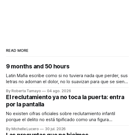
READ MORE
9 months and 50 hours
Latin Mafia escribe como si no tuviera nada que perder, sus
letras no adornan el dolor, no lo suavizan para que se sienta
bonito, nos lo dicen crudo, confesando.
By Roberta Tamayo
04 ago. 2026
Audiocolumna0:00/231.241× Hay proyectos que se
El reclutamiento ya no toca la puerta: entra
anuncian con meses de anticipación, con teasers
por la pantalla
calculados, con campañas para crear expectativas
No existen cifras oficiales sobre reclutamiento infantil
porque el delito no está tipificado como una figura
autónoma. Audiocolumna0:00/213.361× Empieza con un
By Michelle Lucero
30 jul. 2026
"hola". Así de simple, así de peligroso. Las recientes