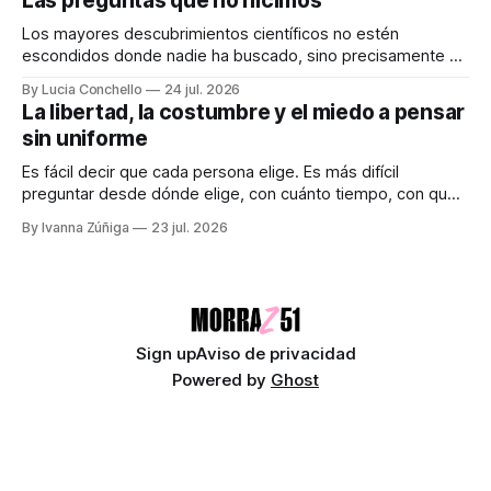
Las preguntas que no hicimos
desapariciones de adolescentes en Jalisco han vuelto a
encender una alerta que desde hace años
Los mayores descubrimientos científicos no estén
escondidos donde nadie ha buscado, sino precisamente en
aquellos lugares que consideramos indignos de ser
By Lucia Conchello
24 jul. 2026
explorados. Audiocolumna0:00/251.761× Lo femenino
La libertad, la costumbre y el miedo a pensar
como punto ciego en la ciencia La ciencia promete una
sin uniforme
visión objetiva de la realidad. Creemos que avanza guiada
únicamente por la
Es fácil decir que cada persona elige. Es más difícil
preguntar desde dónde elige, con cuánto tiempo, con qué
dinero, bajo qué miedo y entre cuáles posibilidades.
By Ivanna Zúñiga
23 jul. 2026
Audiocolumna0:00/580.5121× "Free as a Bird" - The
Beatles Decimos que somos seres libres, soberanos y
autónomos. Suena bien. También
Sign up
Aviso de privacidad
Powered by
Ghost