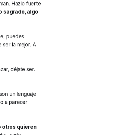
man. Hazlo fuerte
o sagrado, algo
te, puedes
 ser la mejor. A
zar, déjate ser.
z son un lenguaje
do a parecer
 otros quieren
che, cada