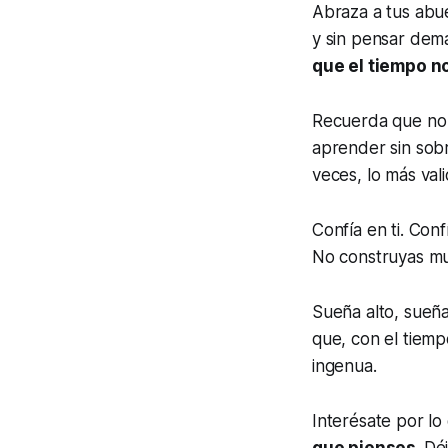
Abraza a tus abue
y sin pensar dem
que el tiempo n
Recuerda que no 
aprender sin sobr
veces, lo más val
Confía en ti. Con
No construyas mur
Sueña alto, sueña 
que, con el tiemp
ingenua.
Interésate por lo
que pienses.
Déj