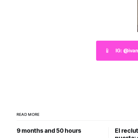
📱
IG: @iva
READ MORE
9 months and 50 hours
El reclu