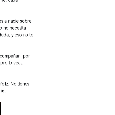
es a nadie sobre
co no necesita
 duda, y eso no te
 acompañan, por
pre lo veas,
feliz. No tienes
io.