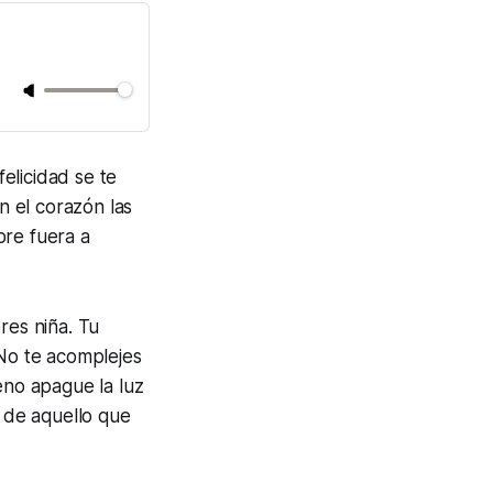
elicidad se te
 el corazón las
mpre fuera a
res niña. Tu
 No te acomplejes
eno apague la luz
o de aquello que