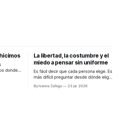
 hicimos
La libertad, la costumbre y el
miedo a pensar sin uniforme
s
dos donde
Es fácil decir que cada persona elige. Es
samente en
más difícil preguntar desde dónde elige,
eramos
con cuánto tiempo, con qué dinero, bajo
By Ivanna Zúñiga
23 jul. 2026
qué miedo y entre cuáles posibilidades.
Audiocolumna0:00/580.5121× "Free as a
n la
Bird" - The Beatles Decimos que somos
seres libres, soberanos y autónomos.
mos que
Suena bien. También
 la