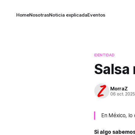
Home
Nosotras
Noticia explicada
Eventos
IDENTIDAD
Salsa 
MorraZ
06 oct. 202
En México, lo 
Si algo sabemos