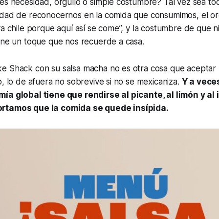
es necesidad, orgullo o simple costumbre? Tal vez sea to
idad de reconocernos en la comida que consumimos, el or
va chile porque aquí así se come”, y la costumbre de que ni
ene un toque que nos recuerde a casa.
e Shack con su salsa macha no es otra cosa que aceptar l
o, lo de afuera no sobrevive si no se mexicaniza.
Y a veces
ía global tiene que rendirse al picante, al limón y al
rtamos que la comida se quede insípida.