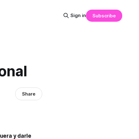
Sign in
Subscribe
onal
Share
uera y darle