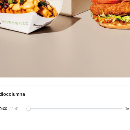
diocolumna
0:00
/
1:41
1×