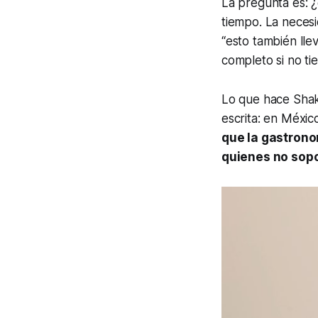
La pregunta es: ¿
tiempo. La neces
“esto también lle
completo si no ti
Lo que hace Shak
escrita: en Méxic
que la gastronom
quienes no sopo