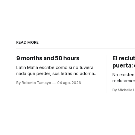
READ MORE
9 months and 50 hours
El reclu
puerta: 
Latin Mafia escribe como si no tuviera
nada que perder, sus letras no adornan
No existen 
el dolor, no lo suavizan para que se
reclutamien
By Roberta Tamayo
04 ago. 2026
sienta bonito, nos lo dicen crudo,
está tipifi
By Michelle 
confesando.
autónoma. Audiocolumna0:00/213.3
Audiocolumna0:00/231.241× Hay
Empieza con
proyectos que se anuncian con meses
de peligroso. Las rec
de anticipación, con teasers calculados,
desaparici
con campañas para crear expectativas
Jalisco han
que desde