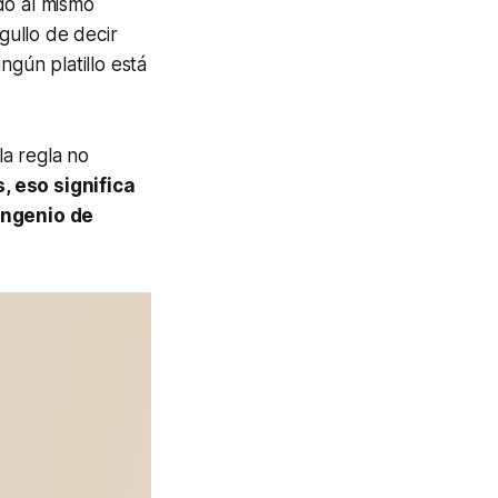
do al mismo
gullo de decir
ngún platillo está
a regla no
, eso significa
 ingenio de