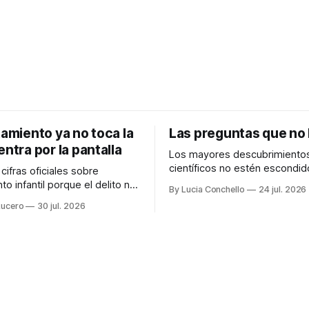
tamiento ya no toca la
Las preguntas que no
entra por la pantalla
Los mayores descubrimiento
científicos no estén escondi
cifras oficiales sobre
nadie ha buscado, sino preci
to infantil porque el delito no
By Lucia Conchello
24 jul. 2026
aquellos lugares que consid
cado como una figura
Lucero
30 jul. 2026
indignos de ser explorados.
61×
Audiocolumna0:00/251.761× Lo
 un "hola". Así de simple, así
femenino como punto ciego e
ientes
ciencia La ciencia promete una visión
ones de adolescentes en
objetiva de la realidad. Cree
 vuelto a encender una alerta
avanza guiada únicamente por
 hace años