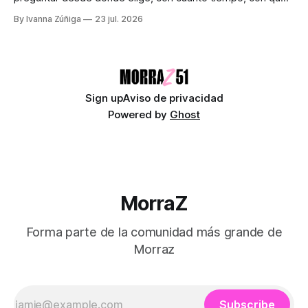
dinero, bajo qué miedo y entre cuáles posibilidades.
By Ivanna Zúñiga
23 jul. 2026
Audiocolumna0:00/580.5121× "Free as a Bird" - The
Beatles Decimos que somos seres libres, soberanos y
autónomos. Suena bien. También
Sign up
Aviso de privacidad
Powered by
Ghost
MorraZ
Forma parte de la comunidad más grande de
Morraz
Subscribe