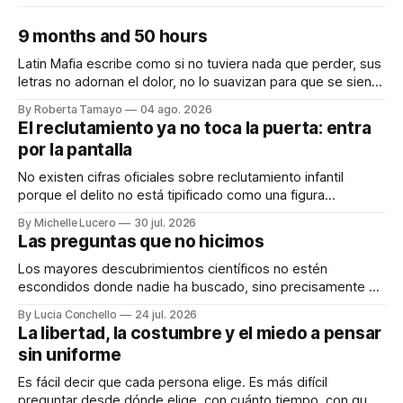
9 months and 50 hours
Latin Mafia escribe como si no tuviera nada que perder, sus
letras no adornan el dolor, no lo suavizan para que se sienta
bonito, nos lo dicen crudo, confesando.
By Roberta Tamayo
04 ago. 2026
Audiocolumna0:00/231.241× Hay proyectos que se
El reclutamiento ya no toca la puerta: entra
anuncian con meses de anticipación, con teasers
por la pantalla
calculados, con campañas para crear expectativas
No existen cifras oficiales sobre reclutamiento infantil
porque el delito no está tipificado como una figura
autónoma. Audiocolumna0:00/213.361× Empieza con un
By Michelle Lucero
30 jul. 2026
"hola". Así de simple, así de peligroso. Las recientes
Las preguntas que no hicimos
desapariciones de adolescentes en Jalisco han vuelto a
encender una alerta que desde hace años
Los mayores descubrimientos científicos no estén
escondidos donde nadie ha buscado, sino precisamente en
aquellos lugares que consideramos indignos de ser
By Lucia Conchello
24 jul. 2026
explorados. Audiocolumna0:00/251.761× Lo femenino
La libertad, la costumbre y el miedo a pensar
como punto ciego en la ciencia La ciencia promete una
sin uniforme
visión objetiva de la realidad. Creemos que avanza guiada
únicamente por la
Es fácil decir que cada persona elige. Es más difícil
preguntar desde dónde elige, con cuánto tiempo, con qué