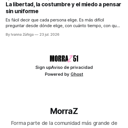
explorados. Audiocolumna0:00/251.761× Lo femenino
La libertad, la costumbre y el miedo a pensar
como punto ciego en la ciencia La ciencia promete una
sin uniforme
visión objetiva de la realidad. Creemos que avanza guiada
únicamente por la
Es fácil decir que cada persona elige. Es más difícil
preguntar desde dónde elige, con cuánto tiempo, con qué
dinero, bajo qué miedo y entre cuáles posibilidades.
By Ivanna Zúñiga
23 jul. 2026
Audiocolumna0:00/580.5121× "Free as a Bird" - The
Beatles Decimos que somos seres libres, soberanos y
autónomos. Suena bien. También
Sign up
Aviso de privacidad
Powered by
Ghost
MorraZ
Forma parte de la comunidad más grande de