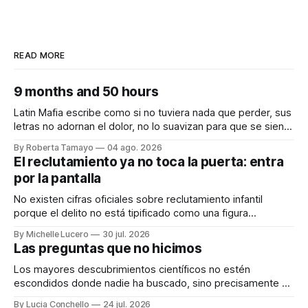
READ MORE
9 months and 50 hours
Latin Mafia escribe como si no tuviera nada que perder, sus
letras no adornan el dolor, no lo suavizan para que se sienta
bonito, nos lo dicen crudo, confesando.
By Roberta Tamayo
04 ago. 2026
Audiocolumna0:00/231.241× Hay proyectos que se
El reclutamiento ya no toca la puerta: entra
anuncian con meses de anticipación, con teasers
por la pantalla
calculados, con campañas para crear expectativas
No existen cifras oficiales sobre reclutamiento infantil
porque el delito no está tipificado como una figura
autónoma. Audiocolumna0:00/213.361× Empieza con un
By Michelle Lucero
30 jul. 2026
"hola". Así de simple, así de peligroso. Las recientes
Las preguntas que no hicimos
desapariciones de adolescentes en Jalisco han vuelto a
encender una alerta que desde hace años
Los mayores descubrimientos científicos no estén
escondidos donde nadie ha buscado, sino precisamente en
aquellos lugares que consideramos indignos de ser
By Lucia Conchello
24 jul. 2026