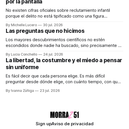
por la pantalla
calculados, con campañas para crear expectativas
No existen cifras oficiales sobre reclutamiento infantil
porque el delito no está tipificado como una figura
autónoma. Audiocolumna0:00/213.361× Empieza con un
By Michelle Lucero
30 jul. 2026
"hola". Así de simple, así de peligroso. Las recientes
Las preguntas que no hicimos
desapariciones de adolescentes en Jalisco han vuelto a
encender una alerta que desde hace años
Los mayores descubrimientos científicos no estén
escondidos donde nadie ha buscado, sino precisamente en
aquellos lugares que consideramos indignos de ser
By Lucia Conchello
24 jul. 2026
explorados. Audiocolumna0:00/251.761× Lo femenino
La libertad, la costumbre y el miedo a pensar
como punto ciego en la ciencia La ciencia promete una
sin uniforme
visión objetiva de la realidad. Creemos que avanza guiada
únicamente por la
Es fácil decir que cada persona elige. Es más difícil
preguntar desde dónde elige, con cuánto tiempo, con qué
dinero, bajo qué miedo y entre cuáles posibilidades.
By Ivanna Zúñiga
23 jul. 2026
Audiocolumna0:00/580.5121× "Free as a Bird" - The
Beatles Decimos que somos seres libres, soberanos y
autónomos. Suena bien. También
Sign up
Aviso de privacidad