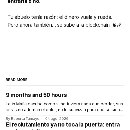
entrarle o no
.
Tu abuelo tenía razón: el dinero vuela y rueda.
Pero ahora también… se sube a la blockchain. 🧠💰
READ MORE
9 months and 50 hours
Latin Mafia escribe como si no tuviera nada que perder, sus
letras no adornan el dolor, no lo suavizan para que se sienta
bonito, nos lo dicen crudo, confesando.
By Roberta Tamayo
04 ago. 2026
Audiocolumna0:00/231.241× Hay proyectos que se
El reclutamiento ya no toca la puerta: entra
anuncian con meses de anticipación, con teasers