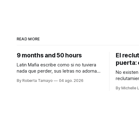
READ MORE
9 months and 50 hours
El reclu
puerta: 
Latin Mafia escribe como si no tuviera
nada que perder, sus letras no adornan
No existen 
el dolor, no lo suavizan para que se
reclutamien
By Roberta Tamayo
04 ago. 2026
sienta bonito, nos lo dicen crudo,
está tipifi
By Michelle 
confesando.
autónoma. Audiocolumna0:00/213.3
Audiocolumna0:00/231.241× Hay
Empieza con
proyectos que se anuncian con meses
de peligroso. Las rec
de anticipación, con teasers calculados,
desaparici
con campañas para crear expectativas
Jalisco han
que desde