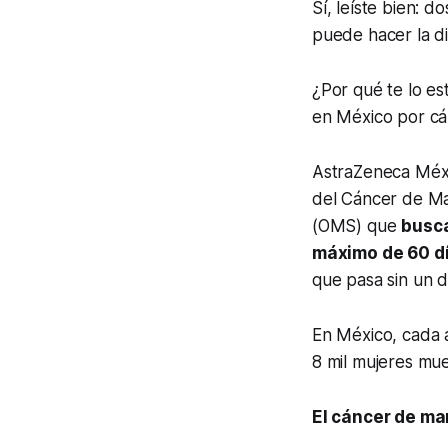
Sí, leíste bien: 
puede hacer la d
¿Por qué te lo es
en México por cá
AstraZeneca Méxi
del Cáncer de Ma
(OMS) que
busca
máximo de 60 d
que pasa sin un d
En México, cada 
8 mil mujeres mu
El cáncer de ma