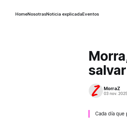
Home
Nosotras
Noticia explicada
Eventos
Morra
salvar
MorraZ
03 nov. 202
Cada día que p