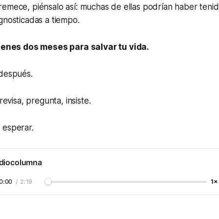
emece, piénsalo así: muchas de ellas podrían haber tenido
gnosticadas a tiempo.
ienes dos meses para salvar tu vida.
 después.
revisa, pregunta, insiste.
 esperar.
diocolumna
0:00
/
2:19
1×