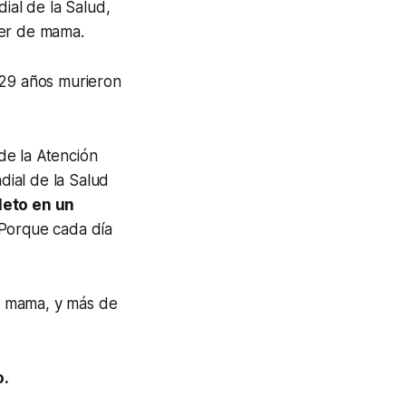
ial de la Salud,
cer de mama.
 29 años murieron
de la Atención
ial de la Salud
leto en un
Porque cada día
e mama, y más de
o.