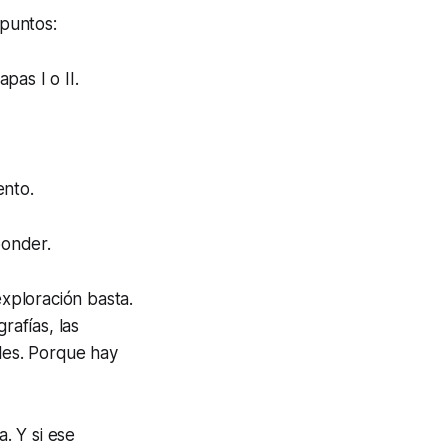
puntos:
pas I o II.
ento.
ponder.
xploración basta.
rafías, las
ales. Porque hay
. Y si ese