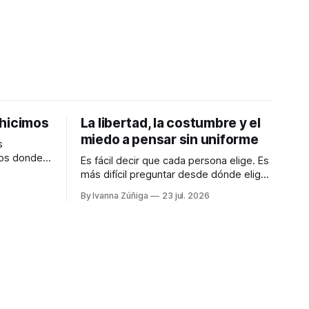
 hicimos
La libertad, la costumbre y el
miedo a pensar sin uniforme
s
dos donde
Es fácil decir que cada persona elige. Es
samente en
más difícil preguntar desde dónde elige,
eramos
con cuánto tiempo, con qué dinero, bajo
By Ivanna Zúñiga
23 jul. 2026
qué miedo y entre cuáles posibilidades.
Audiocolumna0:00/580.5121× "Free as a
n la
Bird" - The Beatles Decimos que somos
seres libres, soberanos y autónomos.
mos que
Suena bien. También
 la