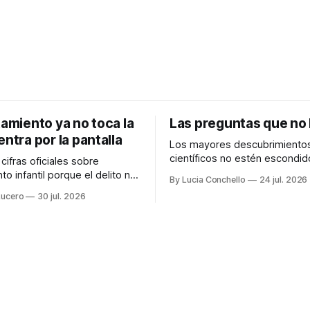
tamiento ya no toca la
Las preguntas que no
entra por la pantalla
Los mayores descubrimiento
científicos no estén escondi
cifras oficiales sobre
nadie ha buscado, sino preci
to infantil porque el delito no
By Lucia Conchello
24 jul. 2026
aquellos lugares que consid
cado como una figura
Lucero
30 jul. 2026
indignos de ser explorados.
61×
Audiocolumna0:00/251.761× Lo
 un "hola". Así de simple, así
femenino como punto ciego e
ientes
ciencia La ciencia promete una visión
ones de adolescentes en
objetiva de la realidad. Cree
 vuelto a encender una alerta
avanza guiada únicamente por
 hace años