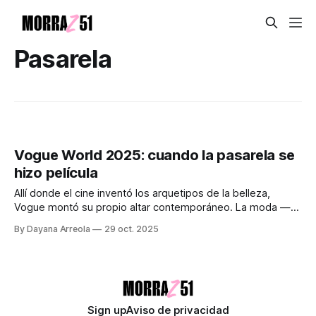
Pasarela
Vogue World 2025: cuando la pasarela se
hizo película
Allí donde el cine inventó los arquetipos de la belleza,
Vogue montó su propio altar contemporáneo. La moda —
esa maquinaria que fabrica deseo, códigos y símbolos—
By Dayana Arreola
29 oct. 2025
pocas veces se conforma con ser ropa. Su materia prima
no es la tela, sino la imagen. Por eso Vogue World:
Hollywood 2025, celebrado
Sign up
Aviso de privacidad