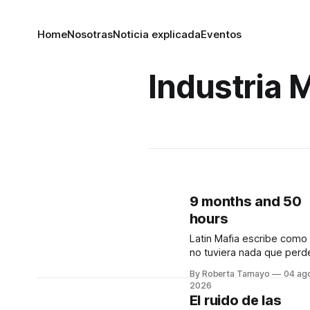
Home
Nosotras
Noticia explicada
Eventos
Industria 
9 months and 50
hours
Latin Mafia escribe como 
no tuviera nada que perde
sus letras no adornan el
By Roberta Tamayo
04 ag
dolor, no lo suavizan para
2026
que se sienta bonito, nos
El ruido de las
dicen crudo, confesando.