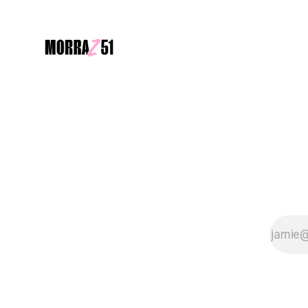
gritan, pero que observan
Pero al cruzar la puerta,
este estudio revela