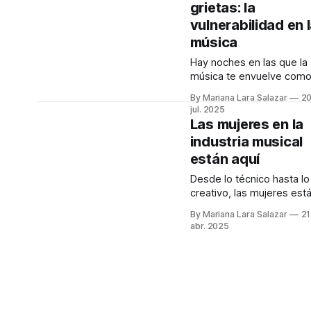
grietas: la
Audiocolumna0:00/231.2
vulnerabilidad en 
Hay proyectos que se
anuncian con meses de
música
anticipación, con teasers
Hay noches en las que la
calculados, con campaña
música te envuelve como
para crear expectativas
supiera lo que cargas a
By Mariana Lara Salazar
2
cuestas. Hay noches en las
jul. 2025
que la música te envuelv
Las mujeres en la
como si supiera lo que
industria musical
cargas a cuestas. Una
están aquí
melodía, una letra, un
suspiro en la voz de un
Desde lo técnico hasta lo
artista que, sin saberlo,
creativo, las mujeres est
parece
abriendo caminos. Pero 
By Mariana Lara Salazar
21
que nombrarlas.
abr. 2025
Visibilizarlas. Celebrarlas
Desde fuera, Panoram
parece una casa más ent
las tantas que embellece
la Condesa. Fachada sobr
discreta, de esas que no