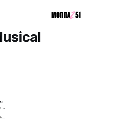
Musical
si
r,
o.
 lo