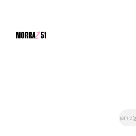
Monserrat Martínez
Audiocolumna0:00/200.68
Hace unos días, la presiden
de México nos despojó de
cualquier identidad.