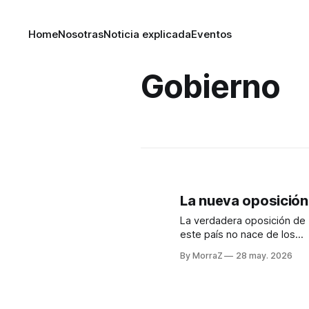
Home
Nosotras
Noticia explicada
Eventos
Gobierno
La nueva oposición
La verdadera oposición de
este país no nace de los
colores ni de las dirigencias
By MorraZ
28 may. 2026
nace de la dignidad de
millones de mexicanas y
mexicanos cansados de
conformarse. Por Alí Lemus y