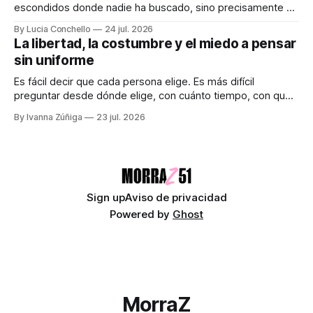
escondidos donde nadie ha buscado, sino precisamente en
aquellos lugares que consideramos indignos de ser
By Lucia Conchello
24 jul. 2026
explorados. Audiocolumna0:00/251.761× Lo femenino
La libertad, la costumbre y el miedo a pensar
como punto ciego en la ciencia La ciencia promete una
sin uniforme
visión objetiva de la realidad. Creemos que avanza guiada
únicamente por la
Es fácil decir que cada persona elige. Es más difícil
preguntar desde dónde elige, con cuánto tiempo, con qué
dinero, bajo qué miedo y entre cuáles posibilidades.
By Ivanna Zúñiga
23 jul. 2026
Audiocolumna0:00/580.5121× "Free as a Bird" - The
Beatles Decimos que somos seres libres, soberanos y
autónomos. Suena bien. También
Sign up
Aviso de privacidad
Powered by
Ghost
MorraZ