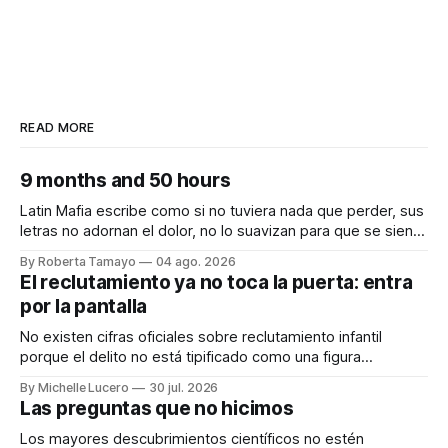
READ MORE
9 months and 50 hours
Latin Mafia escribe como si no tuviera nada que perder, sus
letras no adornan el dolor, no lo suavizan para que se sienta
bonito, nos lo dicen crudo, confesando.
By Roberta Tamayo
04 ago. 2026
Audiocolumna0:00/231.241× Hay proyectos que se
El reclutamiento ya no toca la puerta: entra
anuncian con meses de anticipación, con teasers
por la pantalla
calculados, con campañas para crear expectativas
No existen cifras oficiales sobre reclutamiento infantil
porque el delito no está tipificado como una figura
autónoma. Audiocolumna0:00/213.361× Empieza con un
By Michelle Lucero
30 jul. 2026
"hola". Así de simple, así de peligroso. Las recientes
Las preguntas que no hicimos
desapariciones de adolescentes en Jalisco han vuelto a
encender una alerta que desde hace años
Los mayores descubrimientos científicos no estén