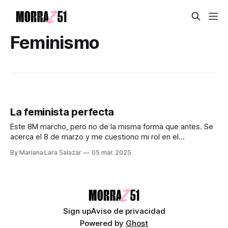
Feminismo
La feminista perfecta
Este 8M marcho, pero no de la misma forma que antes. Se
acerca el 8 de marzo y me cuestiono mi rol en el
movimiento feminista como mujer, hija, hermana, estudiante
By Mariana Lara Salazar
05 mar. 2025
y periodista. ¿Qué significa estar aquí? ¿Qué pasa cuando
me siento desconectada porque la rabia y la impotencia
que
Sign up
Aviso de privacidad
Powered by
Ghost