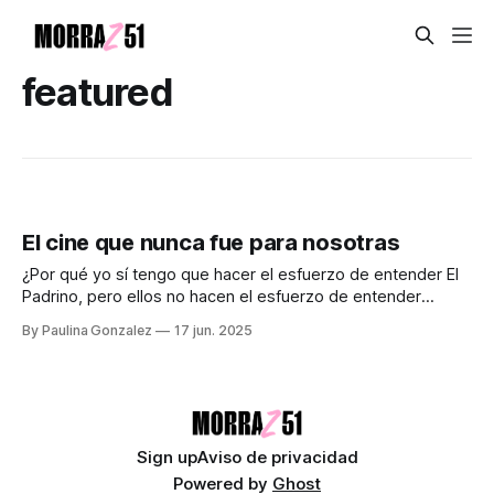
featured
El cine que nunca fue para nosotras
¿Por qué yo sí tengo que hacer el esfuerzo de entender El
Padrino, pero ellos no hacen el esfuerzo de entender
Barbie, Lady Bird o Booksmart? Antes no tenía la costumbre
By Paulina Gonzalez
17 jun. 2025
de ver las películas clásicas que todo mundo veía, porque
evidentemente antes de los 18 esas películas ni siquiera
Sign up
Aviso de privacidad
Powered by
Ghost