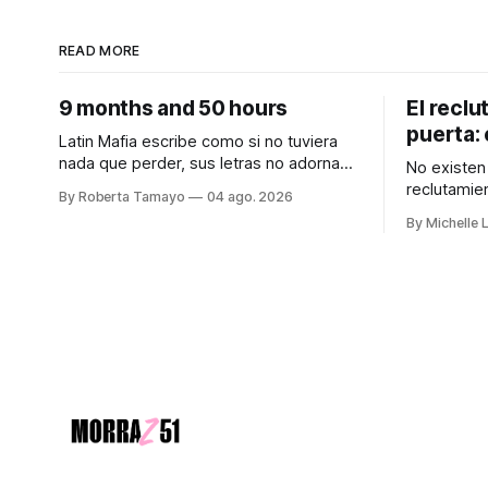
READ MORE
9 months and 50 hours
El reclu
puerta: 
Latin Mafia escribe como si no tuviera
nada que perder, sus letras no adornan
No existen 
el dolor, no lo suavizan para que se
reclutamien
By Roberta Tamayo
04 ago. 2026
sienta bonito, nos lo dicen crudo,
está tipifi
By Michelle 
confesando.
autónoma. Audiocolumna0:00/213.3
Audiocolumna0:00/231.241× Hay
Empieza con
proyectos que se anuncian con meses
de peligroso. Las rec
de anticipación, con teasers calculados,
desaparici
con campañas para crear expectativas
Jalisco han
que desde