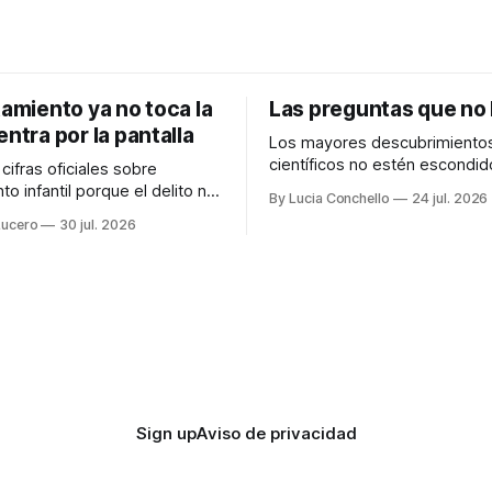
tamiento ya no toca la
Las preguntas que no
entra por la pantalla
Los mayores descubrimiento
científicos no estén escondi
cifras oficiales sobre
nadie ha buscado, sino preci
to infantil porque el delito no
By Lucia Conchello
24 jul. 2026
aquellos lugares que consid
cado como una figura
Lucero
30 jul. 2026
indignos de ser explorados.
61×
Audiocolumna0:00/251.761× Lo
 un "hola". Así de simple, así
femenino como punto ciego e
ientes
ciencia La ciencia promete una visión
ones de adolescentes en
objetiva de la realidad. Cree
 vuelto a encender una alerta
avanza guiada únicamente por
 hace años
Sign up
Aviso de privacidad