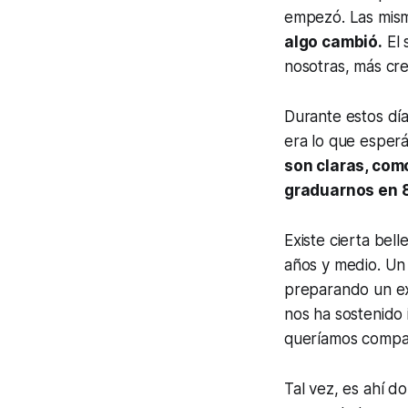
empezó. Las mism
algo cambió.
El 
nosotras, más cr
Durante estos dí
era lo que esper
son claras, como
graduarnos en 8
Existe cierta bell
años y medio. Un 
preparando un ex
nos ha sostenido
queríamos compar
Tal vez, es ahí d