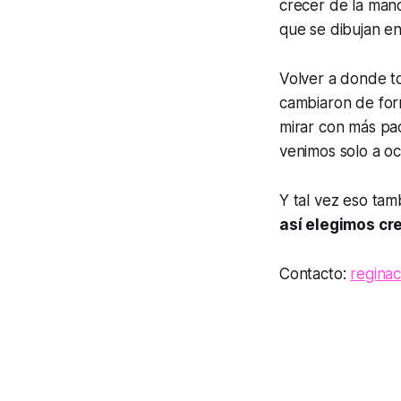
crecer de la mano
que se dibujan en
Volver a donde t
cambiaron de form
mirar con más pac
venimos solo a ocu
Y tal vez eso ta
así elegimos cr
Contacto:
reginac