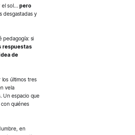
 el sol…
pero
ás desgastadas y
é pedagogía: si
 respuestas
 idea de
 los últimos tres
en vela
s. Un espacio que
í con quiénes
idumbre, en