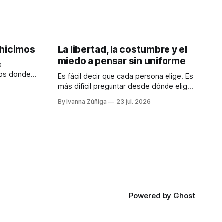
 hicimos
La libertad, la costumbre y el
miedo a pensar sin uniforme
s
dos donde
Es fácil decir que cada persona elige. Es
samente en
más difícil preguntar desde dónde elige,
eramos
con cuánto tiempo, con qué dinero, bajo
By Ivanna Zúñiga
23 jul. 2026
qué miedo y entre cuáles posibilidades.
Audiocolumna0:00/580.5121× "Free as a
n la
Bird" - The Beatles Decimos que somos
seres libres, soberanos y autónomos.
mos que
Suena bien. También
 la
Powered by
Ghost