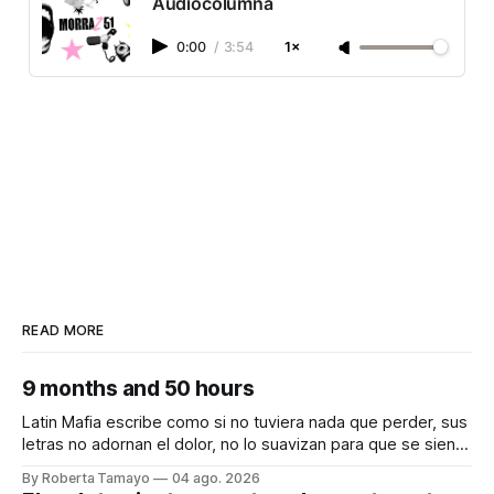
Audiocolumna
0:00
/
3:54
1×
READ MORE
9 months and 50 hours
Latin Mafia escribe como si no tuviera nada que perder, sus
letras no adornan el dolor, no lo suavizan para que se sienta
bonito, nos lo dicen crudo, confesando.
By Roberta Tamayo
04 ago. 2026
Audiocolumna0:00/231.241× Hay proyectos que se