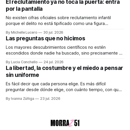
El reclutamiento ya no toca la puerta: entra
anuncian con meses de anticipación, con teasers
por la pantalla
calculados, con campañas para crear expectativas
No existen cifras oficiales sobre reclutamiento infantil
porque el delito no está tipificado como una figura
autónoma. Audiocolumna0:00/213.361× Empieza con un
By Michelle Lucero
30 jul. 2026
"hola". Así de simple, así de peligroso. Las recientes
Las preguntas que no hicimos
desapariciones de adolescentes en Jalisco han vuelto a
encender una alerta que desde hace años
Los mayores descubrimientos científicos no estén
escondidos donde nadie ha buscado, sino precisamente en
aquellos lugares que consideramos indignos de ser
By Lucia Conchello
24 jul. 2026
explorados. Audiocolumna0:00/251.761× Lo femenino
La libertad, la costumbre y el miedo a pensar
como punto ciego en la ciencia La ciencia promete una
sin uniforme
visión objetiva de la realidad. Creemos que avanza guiada
únicamente por la
Es fácil decir que cada persona elige. Es más difícil
preguntar desde dónde elige, con cuánto tiempo, con qué
dinero, bajo qué miedo y entre cuáles posibilidades.
By Ivanna Zúñiga
23 jul. 2026
Audiocolumna0:00/580.5121× "Free as a Bird" - The
Beatles Decimos que somos seres libres, soberanos y
autónomos. Suena bien. También