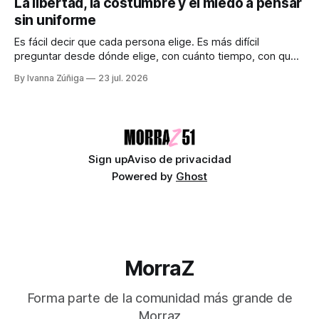
La libertad, la costumbre y el miedo a pensar
como punto ciego en la ciencia La ciencia promete una
sin uniforme
visión objetiva de la realidad. Creemos que avanza guiada
únicamente por la
Es fácil decir que cada persona elige. Es más difícil
preguntar desde dónde elige, con cuánto tiempo, con qué
dinero, bajo qué miedo y entre cuáles posibilidades.
By Ivanna Zúñiga
23 jul. 2026
Audiocolumna0:00/580.5121× "Free as a Bird" - The
Beatles Decimos que somos seres libres, soberanos y
autónomos. Suena bien. También
Sign up
Aviso de privacidad
Powered by
Ghost
MorraZ
Forma parte de la comunidad más grande de
Morraz