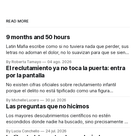
READ MORE
9 months and 50 hours
Latin Mafia escribe como si no tuviera nada que perder, sus
letras no adornan el dolor, no lo suavizan para que se sienta
bonito, nos lo dicen crudo, confesando.
By Roberta Tamayo
04 ago. 2026
Audiocolumna0:00/231.241× Hay proyectos que se
El reclutamiento ya no toca la puerta: entra
anuncian con meses de anticipación, con teasers
por la pantalla
calculados, con campañas para crear expectativas
No existen cifras oficiales sobre reclutamiento infantil
porque el delito no está tipificado como una figura
autónoma. Audiocolumna0:00/213.361× Empieza con un
By Michelle Lucero
30 jul. 2026
"hola". Así de simple, así de peligroso. Las recientes
Las preguntas que no hicimos
desapariciones de adolescentes en Jalisco han vuelto a
encender una alerta que desde hace años
Los mayores descubrimientos científicos no estén
escondidos donde nadie ha buscado, sino precisamente en
aquellos lugares que consideramos indignos de ser
By Lucia Conchello
24 jul. 2026
explorados. Audiocolumna0:00/251.761× Lo femenino