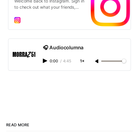
Welcome back to Instagram. Sign in
to check out what your friends,
family & interests have been
capturing & sharing around the
world.
🎧 Audiocolumna
0:00
/
4:45
1×
READ MORE