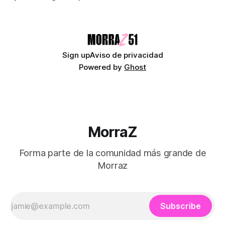
Audiocolumna0:00/580.5121× "Free as a Bird" - The
Beatles Decimos que somos seres libres, soberanos y
autónomos. Suena bien. También
Sign up
Aviso de privacidad
Powered by
Ghost
MorraZ
Forma parte de la comunidad más grande de
Morraz
Subscribe